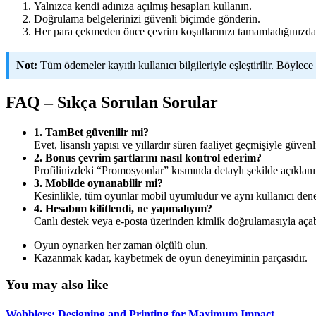
Yalnızca kendi adınıza açılmış hesapları kullanın.
Doğrulama belgelerinizi güvenli biçimde gönderin.
Her para çekmeden önce çevrim koşullarınızı tamamladığınızda
Not:
Tüm ödemeler kayıtlı kullanıcı bilgileriyle eşleştirilir. Böyle
FAQ – Sıkça Sorulan Sorular
1. TamBet güvenilir mi?
Evet, lisanslı yapısı ve yıllardır süren faaliyet geçmişiyle güvenl
2. Bonus çevrim şartlarını nasıl kontrol ederim?
Profilinizdeki “Promosyonlar” kısmında detaylı şekilde açıklanı
3. Mobilde oynanabilir mi?
Kesinlikle, tüm oyunlar mobil uyumludur ve aynı kullanıcı den
4. Hesabım kilitlendi, ne yapmalıyım?
Canlı destek veya e-posta üzerinden kimlik doğrulamasıyla açabi
Oyun oynarken her zaman ölçülü olun.
Kazanmak kadar, kaybetmek de oyun deneyiminin parçasıdır.
You may also like
Wobblers: Designing and Printing for Maximum Impact