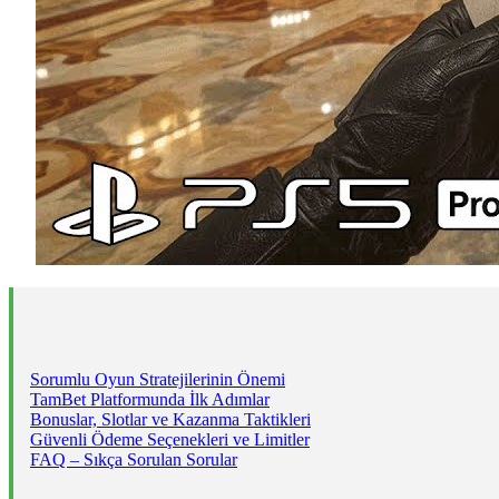
Sorumlu Oyun Stratejilerinin Önemi
TamBet Platformunda İlk Adımlar
Bonuslar, Slotlar ve Kazanma Taktikleri
Güvenli Ödeme Seçenekleri ve Limitler
FAQ – Sıkça Sorulan Sorular