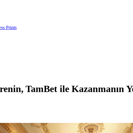
ğrenin, TamBet ile Kazanmanın Y