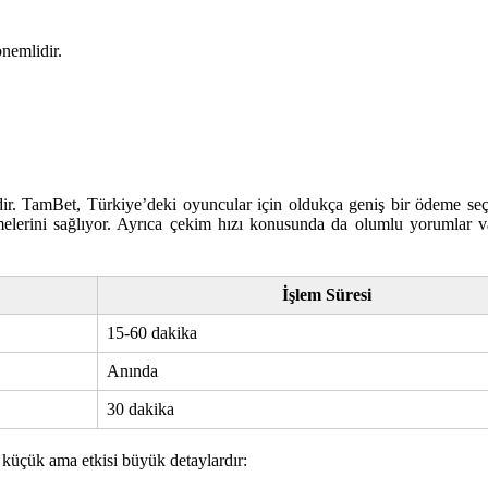
nemlidir.
idir. TamBet, Türkiye’deki oyuncular için oldukça geniş bir ödeme se
etmelerini sağlıyor. Ayrıca çekim hızı konusunda da olumlu yorumla
İşlem Süresi
15-60 dakika
Anında
30 dakika
 küçük ama etkisi büyük detaylardır: