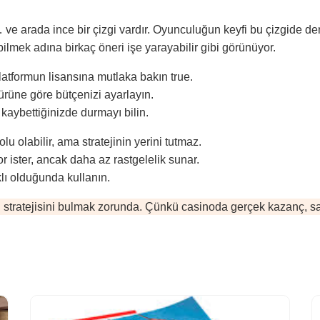
… ve arada ince bir çizgi vardır. Oyunculuğun keyfi bu çizgide d
bilmek adına birkaç öneri işe yarayabilir gibi görünüyor.
latformun lisansına mutlaka bakın
true
.
rüne göre bütçenizi ayarlayın.
kaybettiğinizde durmayı bilin.
olu olabilir, ama stratejinin yerini tutmaz.
r ister, ancak daha az rastgelelik sunar.
lı olduğunda kullanın.
di stratejisini bulmak zorunda. Çünkü casinoda gerçek kazanç, 