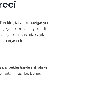
reci
. Renkler, tasarım, navigasyon,
 çeşitlilik, kullanıcıyı kendi
 blackjack masasında sayıları
in parçası olur.
anç beklentisiyle risk alırken,
bir ortam hazırlar. Bonus