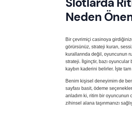
Slotlarda Ri
Neden Önem
Bir çevrimiçi casinoya girdiğiniz
görürsünüz, strateji kuran, sess
kurallarında değil, oyuncunun ruh
strateji. İlginçtir, bazı oyuncu
kaybın kaderini belirler. İşte t
Benim kişisel deneyimim de ben
sayfası basit, ödeme seçenekle
anladım ki, ritim bir oyuncunun
zihinsel alana taşınmanızı sağlı