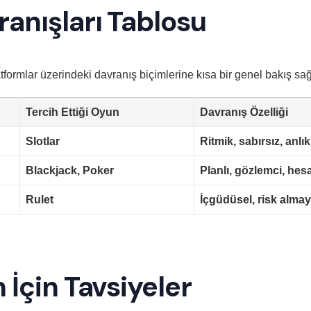
anışları Tablosu
tformlar üzerindeki davranış biçimlerine kısa bir genel bakış sağ
Tercih Ettiği Oyun
Davranış Özelliği
Slotlar
Ritmik, sabırsız, anlık
Blackjack, Poker
Planlı, gözlemci, hes
Rulet
İçgüdüsel, risk alma
İçin Tavsiyeler