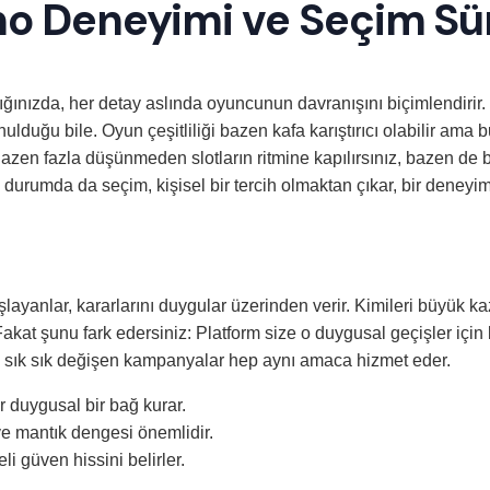
no Deneyimi ve Seçim Sü
ptığınızda, her detay aslında oyuncunun davranışını biçimlendirir
nulduğu bile. Oyun çeşitliliği bazen kafa karıştırıcı olabilir ama bu
Bazen fazla düşünmeden slotların ritmine kapılırsınız, bazen de
 durumda da seçim, kişisel bir tercih olmaktan çıkar, bir deneyim
layanlar, kararlarını duygular üzerinden verir. Kimileri büyük kaz
Fakat şunu fark edersiniz: Platform size o duygusal geçişler için 
ya da sık sık değişen kampanyalar hep aynı amaca hizmet eder.
r duygusal bir bağ kurar.
e mantık dengesi önemlidir.
i güven hissini belirler.