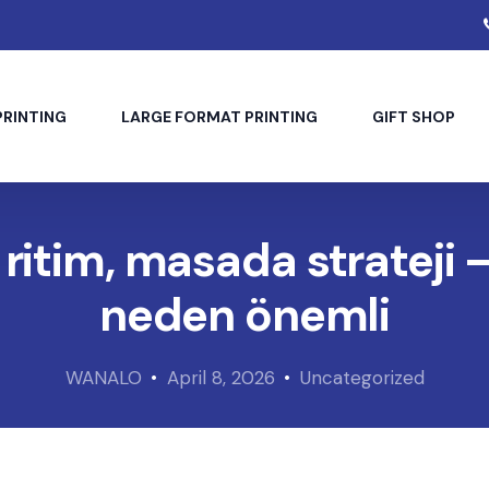
PRINTING
LARGE FORMAT PRINTING
GIFT SHOP
 ritim, masada strateji 
neden önemli
WANALO
April 8, 2026
Uncategorized