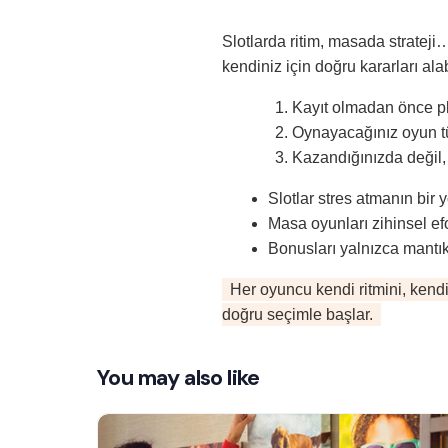
Slotlarda ritim, masada strateji
kendiniz için doğru kararları ala
Kayıt olmadan önce p
Oynayacağınız oyun tü
Kazandığınızda değil, 
Slotlar stres atmanın bir y
Masa oyunları zihinsel efo
Bonusları yalnızca mantık
Her oyuncu kendi ritmini, ken
doğru seçimle başlar.
You may also like