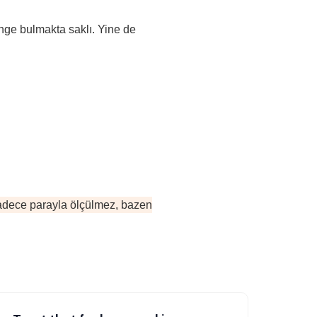
enge bulmakta saklı. Yine de
sadece parayla ölçülmez, bazen