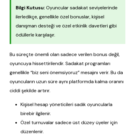
Bilgi Kutusu:
Oyuncular sadakat seviyelerinde
ilerledikçe, genellikle özel bonuslar, kişisel
danışman desteği ve özel etkinlik davetleri gibi
ödüllerle karşılaşır.
Bu süreçte önemli olan sadece verilen bonus değil,
oyuncuya hissettirilendir. Sadakat programları
genellikle “biz seni önemsiyoruz” mesajını verir. Bu da
oyuncuların uzun süre aynı platformda kalma oranını
ciddi şekilde artırır.
Kişisel hesap yöneticileri sadık oyuncularla
birebir ilgilenir.
Özel turnuvalar sadece üst düzey üyeler için
düzenlenir.