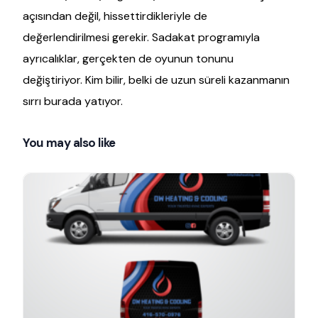
açısından değil, hissettirdikleriyle de
değerlendirilmesi gerekir. Sadakat programıyla
ayrıcalıklar, gerçekten de oyunun tonunu
değiştiriyor. Kim bilir, belki de uzun süreli kazanmanın
sırrı burada yatıyor.
You may also like