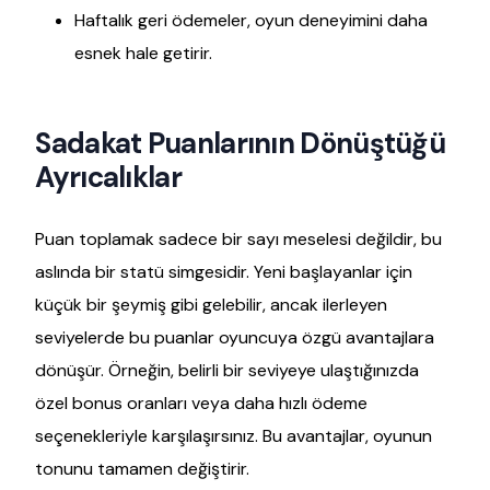
Haftalık geri ödemeler, oyun deneyimini daha
esnek hale getirir.
Sadakat Puanlarının Dönüştüğü
Ayrıcalıklar
Puan toplamak sadece bir sayı meselesi değildir, bu
aslında bir statü simgesidir. Yeni başlayanlar için
küçük bir şeymiş gibi gelebilir, ancak ilerleyen
seviyelerde bu puanlar oyuncuya özgü avantajlara
dönüşür. Örneğin, belirli bir seviyeye ulaştığınızda
özel bonus oranları veya daha hızlı ödeme
seçenekleriyle karşılaşırsınız. Bu avantajlar, oyunun
tonunu tamamen değiştirir.