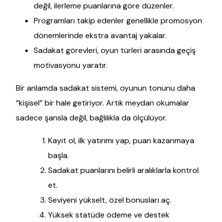
değil, ilerleme puanlarına göre düzenler.
Programları takip edenler genellikle promosyon
dönemlerinde ekstra avantaj yakalar.
Sadakat görevleri, oyun türleri arasında geçiş
motivasyonu yaratır.
Bir anlamda sadakat sistemi, oyunun tonunu daha
“kişisel” bir hale getiriyor. Artık meydan okumalar
sadece şansla değil, bağlılıkla da ölçülüyor.
Kayıt ol, ilk yatırımı yap, puan kazanmaya
başla.
Sadakat puanlarını belirli aralıklarla kontrol
et.
Seviyeni yükselt, özel bonusları aç.
Yüksek statüde ödeme ve destek