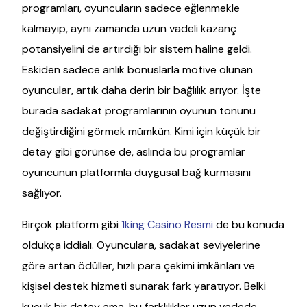
programları, oyuncuların sadece eğlenmekle
kalmayıp, aynı zamanda uzun vadeli kazanç
potansiyelini de artırdığı bir sistem haline geldi.
Eskiden sadece anlık bonuslarla motive olunan
oyuncular, artık daha derin bir bağlılık arıyor. İşte
burada sadakat programlarının oyunun tonunu
değiştirdiğini görmek mümkün. Kimi için küçük bir
detay gibi görünse de, aslında bu programlar
oyuncunun platformla duygusal bağ kurmasını
sağlıyor.
Birçok platform gibi
1king Casino Resmi
de bu konuda
oldukça iddialı. Oyunculara, sadakat seviyelerine
göre artan ödüller, hızlı para çekimi imkânları ve
kişisel destek hizmeti sunarak fark yaratıyor. Belki
küçük bir detay ama, bu farklılıklar uzun vadede