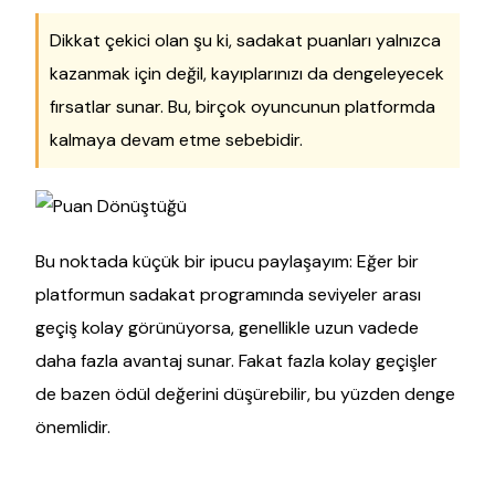
Dikkat çekici olan şu ki, sadakat puanları yalnızca
kazanmak için değil, kayıplarınızı da dengeleyecek
fırsatlar sunar. Bu, birçok oyuncunun platformda
kalmaya devam etme sebebidir.
Bu noktada küçük bir ipucu paylaşayım: Eğer bir
platformun sadakat programında seviyeler arası
geçiş kolay görünüyorsa, genellikle uzun vadede
daha fazla avantaj sunar. Fakat fazla kolay geçişler
de bazen ödül değerini düşürebilir, bu yüzden denge
önemlidir.