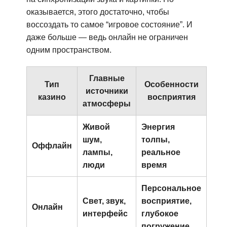
оказывается, этого достаточно, чтобы
воссоздать то самое “игровое состояние”. И
даже больше — ведь онлайн не ограничен
одним пространством.
Главные
Тип
Особенности
источники
казино
восприятия
атмосферы
Живой
Энергия
шум,
толпы,
Оффлайн
лампы,
реальное
люди
время
Персональное
Свет, звук,
восприятие,
Онлайн
интерфейс
глубокое
погружение